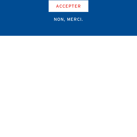
ACCEPTER
NON, MERCI.
Campus Erasme - Bâtiment J
Route de Lennik 808/612
1070 Bruxelles
+32 2 555 67 94
info@amub-ulb.be
SOCIAL
NETWORKS
MENU
PIED
AMUB
DE
PAGE
AMSUB-MED
FORMATION CONTINUE
REVUE MÉDICALE
NEWS