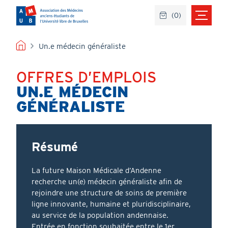
Aller
(
0
)
au
contenu
principal
FIL
Un.e médecin généraliste
D'ARIANE
OFFRES D’EMPLOIS
Titre
UN.E MÉDECIN
GÉNÉRALISTE
Résumé
La future Maison Médicale d’Andenne
recherche un(e) médecin généraliste afin de
rejoindre une structure de soins de première
ligne innovante, humaine et pluridisciplinaire,
au service de la population andennaise.
Entrée en fonction souhaitée entre le 1er