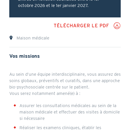
octobre 2026 et le 1er janvier 2027.
PD
TÉLÉCHARGER LE PDF
Lieu
Maison médicale
Vos missions
Annonce
Au sein d’une équipe interdisciplinaire, vous assurez des
soins globaux, préventifs et curatifs, dans une approche
bio-psychosociale centrée sur le patient.
Vous serez notamment amené(e) à :
Assurer les consultations médicales au sein de la
maison médicale et effectuer des visites à domicile
si nécessaire
Réaliser les examens cliniques, établir les