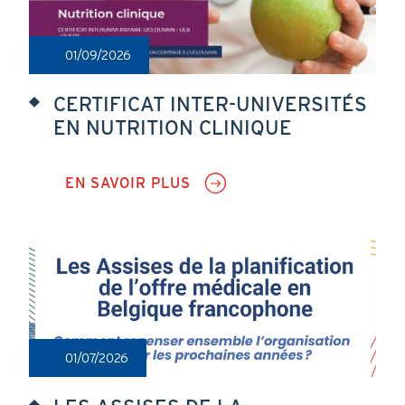
DES
SOINS
DE
01/09/2026
LA
PREMIÈRE
LIGNE
CERTIFICAT INTER-UNIVERSITÉS
EN NUTRITION CLINIQUE
EN SAVOIR PLUS
SUR
CERTIFICAT
INTER-
UNIVERSITÉS
EN
NUTRITION
CLINIQUE
01/07/2026