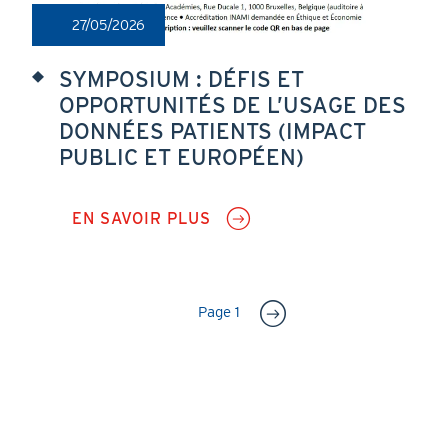
27/05/2026
SYMPOSIUM : DÉFIS ET
OPPORTUNITÉS DE L’USAGE DES
DONNÉES PATIENTS (IMPACT
PUBLIC ET EUROPÉEN)
EN SAVOIR PLUS
SUR
SYMPOSIUM
:
DÉFIS
ET
Pagination
OPPORTUNITÉS
Page 1
DE
L’USAGE
DES
DONNÉES
PATIENTS
(IMPACT
PUBLIC