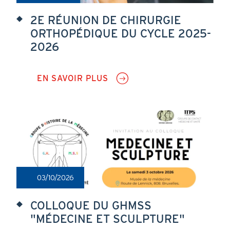
2E RÉUNION DE CHIRURGIE
ORTHOPÉDIQUE DU CYCLE 2025-
2026
EN SAVOIR PLUS
SUR
2E
RÉUNION
DE
CHIRURGIE
ORTHOPÉDIQUE
DU
CYCLE
2025-
2026
03/10/2026
COLLOQUE DU GHMSS
"MÉDECINE ET SCULPTURE"