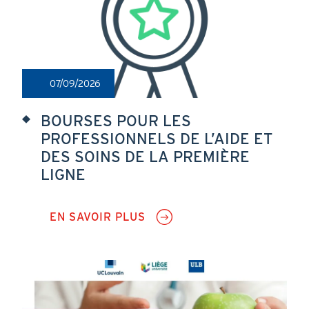
SAVE
THE
DATE
07/09/2026
BOURSES POUR LES
PROFESSIONNELS DE L’AIDE ET
DES SOINS DE LA PREMIÈRE
LIGNE
EN SAVOIR PLUS
SUR
BOURSES
POUR
LES
PROFESSIONNELS
DE
L’AIDE
ET