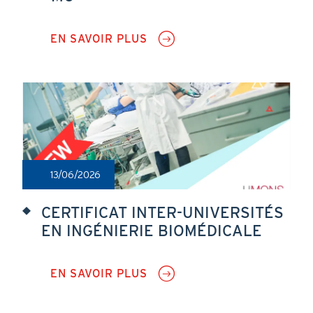
EN SAVOIR PLUS
SUR
SYMPOSIUM
EN
PROCRÉATION
MÉDICALEMENT
ASSISTÉE
(PMA)
-
MG
13/06/2026
CERTIFICAT INTER-UNIVERSITÉS
EN INGÉNIERIE BIOMÉDICALE
EN SAVOIR PLUS
SUR
CERTIFICAT
INTER-
UNIVERSITÉS