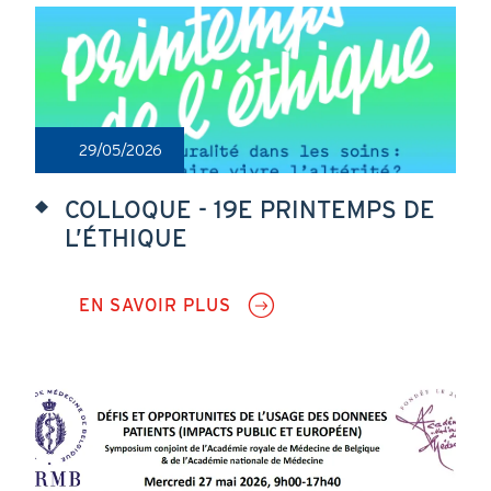
EN
INGÉNIERIE
BIOMÉDICALE
29/05/2026
COLLOQUE - 19E PRINTEMPS DE
L’ÉTHIQUE
EN SAVOIR PLUS
SUR
COLLOQUE
-
19E
PRINTEMPS
DE
L’ÉTHIQUE