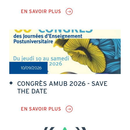
EN SAVOIR PLUS
SUR
COLLOQUE
DU
GHMSS
"MÉDECINE
ET
SCULPTURE"
10/09/2026
CONGRÈS AMUB 2026 - SAVE
THE DATE
EN SAVOIR PLUS
SUR
CONGRÈS
AMUB
2026
-