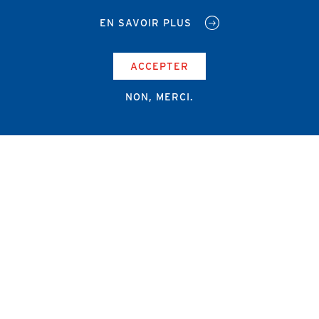
EN SAVOIR PLUS
ACCEPTER
NON, MERCI.
Campus Erasme - Bâtiment J
Route de Lennik 808/612
1070 Bruxelles
+32 2 555 67 94
info@amub-ulb.be
SOCIAL
NETWORKS
MENU
PIED
AMUB
DE
PAGE
AMSUB-MED
FORMATION CONTINUE