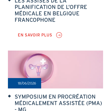
LES ASSISES DE LA
PLANIFICATION DE L’OFFRE
MÉDICALE EN BELGIQUE
FRANCOPHONE
EN SAVOIR PLUS
SUR
LES
ASSISES
DE
LA
PLANIFICATION
DE
L’OFFRE
MÉDICALE
EN
BELGIQUE
18/06/2026
FRANCOPHONE
SYMPOSIUM EN PROCRÉATION
MÉDICALEMENT ASSISTÉE (PMA)
- MG