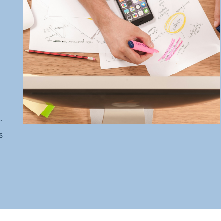
e
.
s