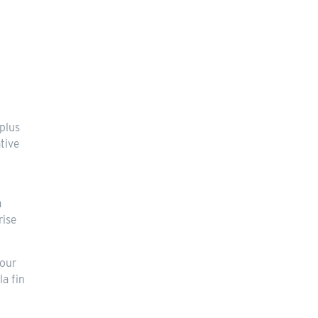
 plus
tive
à
rise
pour
la fin