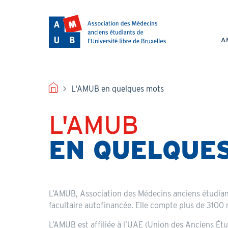
Aller
au
NAV
contenu
PRI
principal
A
FIL
L'AMUB en quelques mots
D'ARIANE
L'AMUB
Titre
EN QUELQUE
Header
L’AMUB, Association des Médecins anciens étudiants
facultaire autofinancée. Elle compte plus de 3100
L’AMUB est affiliée à l’UAE (Union des Anciens Étud