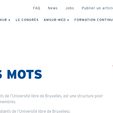
HEADER
FAQ
News
Jobs
Publier un articl
IGATION
NCIPALE
MUB
LE CONGRÈS
AMSUB-MED
FORMATION CONTIN
S MOTS
 de l’Université libre de Bruxelles, est une structure post-
 membres.
iants de l’Université libre de Bruxelles).