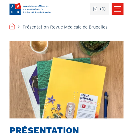
Aller
(
0
)
au
contenu
principal
FIL
Présentation Revue Médicale de Bruxelles
D'ARIANE
Image
Image
PRÉSENTATION
Titre