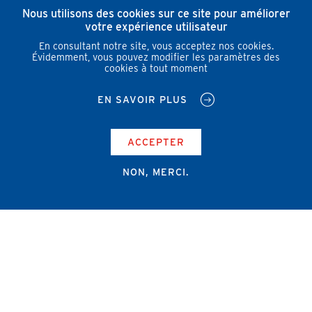
Nous utilisons des cookies sur ce site pour améliorer
votre expérience utilisateur
En consultant notre site, vous acceptez nos cookies.
Évidemment, vous pouvez modifier les paramètres des
cookies à tout moment
EN SAVOIR PLUS
ACCEPTER
NON, MERCI.
Campus Erasme - Bâtiment J
Route de Lennik 808/612
1070 Bruxelles
+32 2 555 67 94
info@amub-ulb.be
SOCIAL