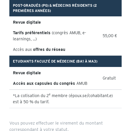
POST-GRADUÉS (PG) & MÉDECINS RÉSIDENTS (2
PREMIÈRES ANNÉES)
Revue digitale
Tarifs préférentiels
(congrès AMUB, e-
55,00 €
learnings, ...)
Accès aux
offres du réseau
ETUDIANTS FACULTÉ DE MÉDECINE (BA1 À MA3)
Revue digitale
Gratuit
Accès aux capsules du congrès
AMUB
e
*La cotisation du 2
membre (époux.se/cohabitant.e)
est à 50 % du tarif.
Vous pouvez effectuer le virement du montant
correspondant à votre statut.