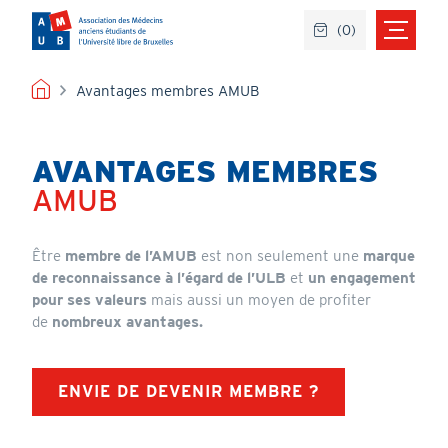
Aller
(
0
)
au
contenu
principal
FIL
Avantages membres AMUB
D'ARIANE
AVANTAGES MEMBRES
Titre
AMUB
Header
Être
membre de l’AMUB
est non seulement une
marque
de reconnaissance à l’égard de l’ULB
et
un engagement
pour ses valeurs
mais aussi un moyen de profiter
de
nombreux avantages.
ENVIE DE DEVENIR MEMBRE ?