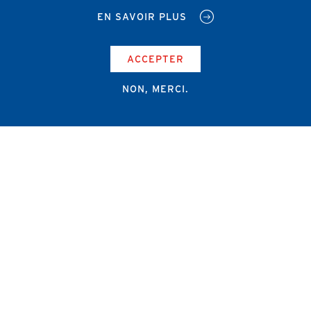
EN SAVOIR PLUS
ACCEPTER
NON, MERCI.
Campus Erasme - Bâtiment J
Route de Lennik 808/612
1070 Bruxelles
+32 2 555 67 94
info@amub-ulb.be
SOCIAL
NETWORKS
MENU
PIED
AMUB
DE
PAGE
AMSUB-MED
FORMATION CONTINUE