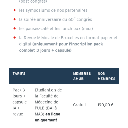
(post congrès)
les symposiums de nos partenaires
e
la soirée anniversaire du 60
congrès
les pauses-café et les lunch box (midi)
la Revue Médicale de Bruxelles en format papier et
digital
(uniquement pour l'inscription pack
complet 3 jours + capsule)
TARIFS
MEMBRES
NON
AMUB
MEMBRES
Pack 3
Etudiant.e.s de
jours +
la Faculté de
capsule
Médecine de
Gratuit
190,00 €
IA +
l’ULB (BA1 à
revue
MA3)
en ligne
uniquement