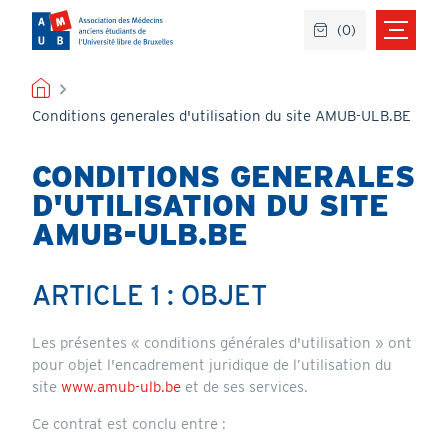
Aller
(
0
)
au
contenu
principal
FIL
Conditions generales d'utilisation du site AMUB-ULB.BE
D'ARIANE
CONDITIONS GENERALES
D'UTILISATION DU SITE
AMUB-ULB.BE
ARTICLE 1 : OBJET
Les présentes « conditions générales d'utilisation » ont
pour objet l'encadrement juridique de l’utilisation du
site
www.amub-ulb.be
et de ses services.
Ce contrat est conclu entre :