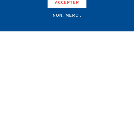
ACCEPTER
NON, MERCI.
Campus Erasme - Bâtiment J
Route de Lennik 808/612
1070 Bruxelles
+32 2 555 67 94
info@amub-ulb.be
SOCIAL
NETWORKS
MENU
PIED
AMUB
DE
PAGE
AMSUB-MED
FORMATION CONTINUE
REVUE MÉDICALE
NEWS