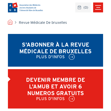
Aller
(
0
)
au
contenu
principal
FIL
Revue Médicale De bruxelles
D'ARIANE
S'ABONNER À LA REVUE
MÉDICALE DE BRUXELLES
PLUS D'INFOS
DEVENIR MEMBRE DE
L'AMUB ET AVOIR 6
NUMEROS GRATUITS
PLUS D'INFOS