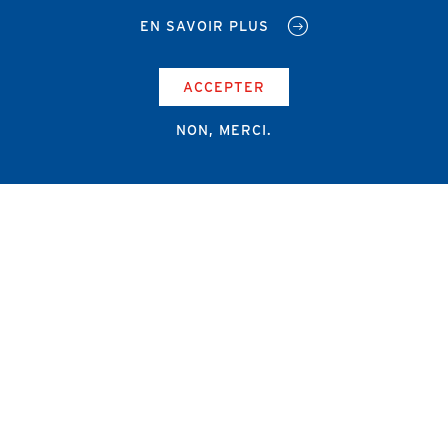
EN SAVOIR PLUS
ACCEPTER
NON, MERCI.
Campus Erasme - Bâtiment J
Route de Lennik 808/612
1070 Bruxelles
+32 2 555 67 94
info@amub-ulb.be
SOCIAL
NETWORKS
MENU
PIED
AMUB
DE
PAGE
AMSUB-MED
FORMATION CONTINUE