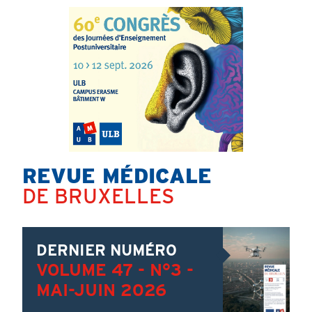
REVUE MÉDICALE
Titre
DE BRUXELLES
Content
Image
DERNIER NUMÉRO
VOLUME 47 - N°3 -
MAI-JUIN 2026