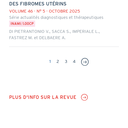
DES FIBROMES UTÉRINS
VOLUME 46 - N° 5 - OCTOBRE 2025
Série actualités diagnostiques et thérapeutiques
INAMI: 1.00CP
DI PIETRANTONIO V., SACCA S., IMPERIALE L.,
FASTREZ M. et DELBAERE A.
Pagination
Page
1
Page
2
Page
3
Page
4
courante
CTA
PLUS D'INFO SUR LA REVUE