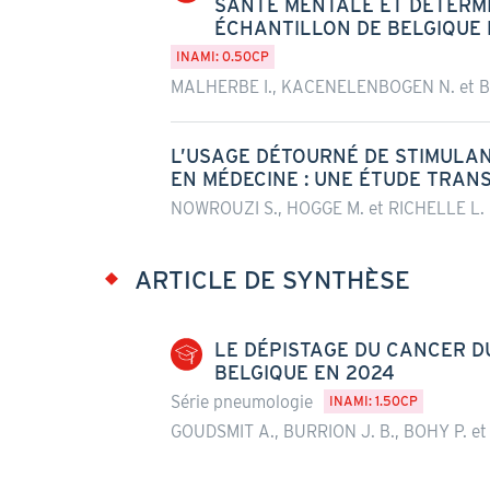
SANTÉ MENTALE ET DÉTERM
ÉCHANTILLON DE BELGIQU
INAMI: 0.50CP
MALHERBE I., KACENELENBOGEN N. et B
L’USAGE DÉTOURNÉ DE STIMULAN
EN MÉDECINE : UNE ÉTUDE TRAN
NOWROUZI S., HOGGE M. et RICHELLE L.
ARTICLE DE SYNTHÈSE
LE DÉPISTAGE DU CANCER DU
BELGIQUE EN 2024
Série pneumologie
INAMI: 1.50CP
GOUDSMIT A., BURRION J. B., BOHY P. e