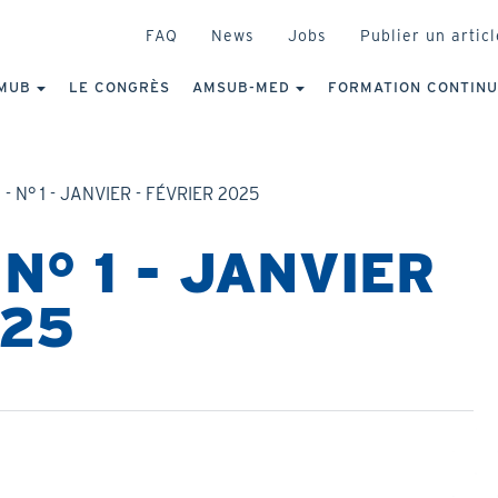
HEADER
FAQ
News
Jobs
Publier un articl
IGATION
NCIPALE
MUB
LE CONGRÈS
AMSUB-MED
FORMATION CONTIN
- N° 1 - JANVIER - FÉVRIER 2025
N° 1 - JANVIER
025