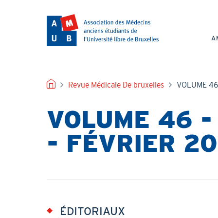
Aller
au
NAV
contenu
PRI
principal
A
FIL
Revue Médicale De bruxelles
VOLUME 46 
D'ARIANE
VOLUME 46 - 
- FÉVRIER 2
ÉDITORIAUX