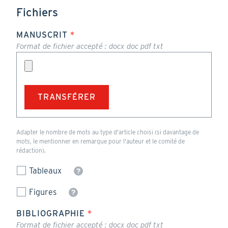
entrer
Conclusions.
Fichiers
un
mot-
clé
MANUSCRIT
par
Format de fichier accepté : docx doc pdf txt
ligne
Format
Adapter le nombre de mots au type d'article choisi (si davantage de
de
mots, le mentionner en remarque pour l'auteur et le comité de
fichier
rédaction).
accepté
:
Tableaux
docx
doc
pdf
Figures
txt
BIBLIOGRAPHIE
Format de fichier accepté : docx doc pdf txt