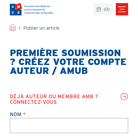
Aller
(
0
)
au
contenu
principal
FIL
Publier un article
D'ARIANE
PREMIÈRE SOUMISSION
? CRÉEZ VOTRE COMPTE
AUTEUR / AMUB
DÉJÀ AUTEUR OU MEMBRE AMB ?
CONNECTEZ-VOUS
NOM