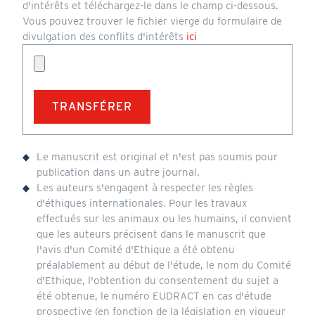
d'intérêts et téléchargez-le dans le champ ci-dessous.
Vous pouvez trouver le fichier vierge du formulaire de
divulgation des conflits d'intérêts
ici
Remplissez
Le manuscrit est original et n'est pas soumis pour
le
formulaire
publication dans un autre journal.
de
Les auteurs s'engagent à respecter les règles
déclaration
d'éthiques internationales. Pour les travaux
de
effectués sur les animaux ou les humains, il convient
conflit
d'intérêts
que les auteurs précisent dans le manuscrit que
et
l'avis d'un Comité d'Ethique a été obtenu
téléchargez-
préalablement au début de l'étude, le nom du Comité
le
d'Ethique, l'obtention du consentement du sujet a
dans
été obtenue, le numéro EUDRACT en cas d'étude
le
champ
prospective (en fonction de la législation en vigueur