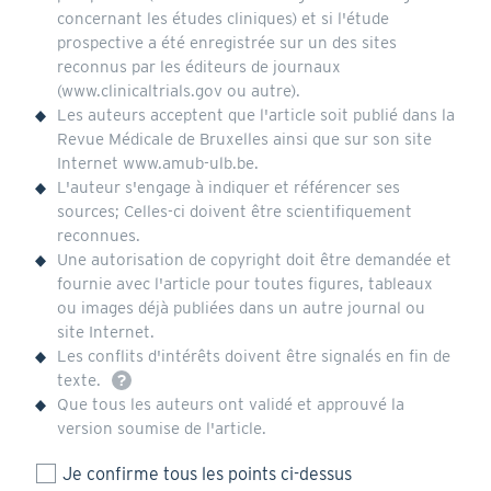
ci-
concernant les études cliniques) et si l'étude
dessous.
prospective a été enregistrée sur un des sites
Vous
reconnus par les éditeurs de journaux
pouvez
trouver
(www.clinicaltrials.gov ou autre).
le
Les auteurs acceptent que l'article soit publié dans la
fichier
Revue Médicale de Bruxelles ainsi que sur son site
vierge
Internet www.amub-ulb.be.
du
L'auteur s'engage à indiquer et référencer ses
formulaire
de
sources; Celles-ci doivent être scientifiquement
divulgation
reconnues.
des
Une autorisation de copyright doit être demandée et
conflits
fournie avec l'article pour toutes figures, tableaux
d'intérêts
ici
ou images déjà publiées dans un autre journal ou
site Internet.
Les conflits d'intérêts doivent être signalés en fin de
texte.
Que tous les auteurs ont validé et approuvé la
version soumise de l'article.
Je confirme tous les points ci-dessus