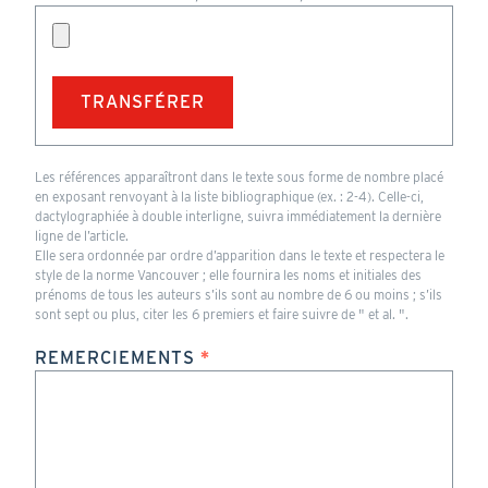
Format
Les références apparaîtront dans le texte sous forme de nombre placé
de
en exposant renvoyant à la liste bibliographique (ex. : 2-4). Celle-ci,
fichier
dactylographiée à double interligne, suivra immédiatement la dernière
accepté
ligne de l’article.
:
Elle sera ordonnée par ordre d’apparition dans le texte et respectera le
docx
style de la norme Vancouver ; elle fournira les noms et initiales des
doc
prénoms de tous les auteurs s’ils sont au nombre de 6 ou moins ; s’ils
pdf
sont sept ou plus, citer les 6 premiers et faire suivre de " et al. ".
txt
REMERCIEMENTS