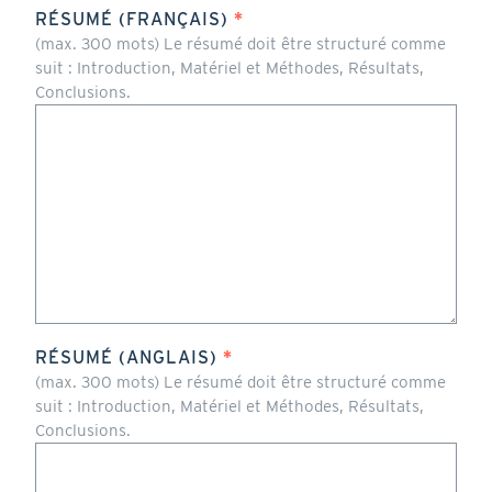
par
RÉSUMÉ (FRANÇAIS)
exemple
:
(max. 300 mots) Le résumé doit être structuré comme
Cardiologie,
suit : Introduction, Matériel et Méthodes, Résultats,
Dermatologie...
Conclusions.
Chaque
spécialité
doit
être
saisie
sur
une
seule
ligne.
(max.
RÉSUMÉ (ANGLAIS)
300
mots)
(max. 300 mots) Le résumé doit être structuré comme
Le
suit : Introduction, Matériel et Méthodes, Résultats,
résumé
Conclusions.
doit
être
structuré