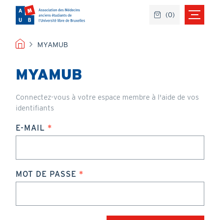
Aller
(
0
)
au
contenu
principal
FIL
MYAMUB
D'ARIANE
MYAMUB
Connectez-vous à votre espace membre à l'aide de vos
identifiants
E-MAIL
MOT DE PASSE