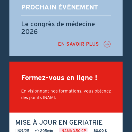
PROCHAIN ÉVÈNEMENT
Le congrès de médecine
2026
EN SAVOIR PLUS
Formez-vous en ligne !
En visionnant nos formations, vous obtenez
des points INAMI.
MISE À JOUR EN GERIATRIE
11/09/25
205min
INAMI: 3.50 CP
80.00 €