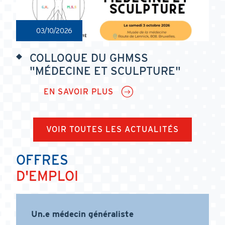
CYCLE
2025-
2026
03/10/2026
COLLOQUE DU GHMSS
"MÉDECINE ET SCULPTURE"
EN SAVOIR PLUS
SUR
COLLOQUE
DU
GHMSS
"MÉDECINE
VOIR TOUTES LES ACTUALITÉS
ET
SCULPTURE"
OFFRES
D'EMPLOI
Un.e médecin généraliste