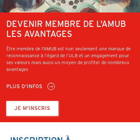
DEVENIR MEMBRE DE L'AMUB
LES AVANTAGES
Être membre de l’AMUB est non seulement une marque de
reconnaissance à l’égard de l’ULB et un engagement pour
ses valeurs mais aussi un moyen de profiter de nombreux
avantages
PLUS D'INFOS
JE M'INSCRIS