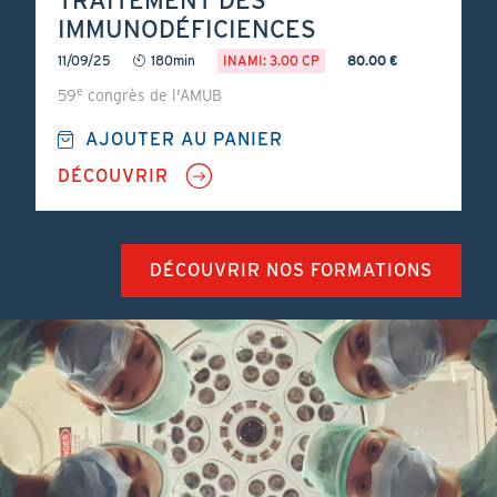
TRAITEMENT DES
IMMUNODÉFICIENCES
11/09/25
180min
INAMI: 3.00 CP
80.00 €
e
59
congrès de l'AMUB
AJOUTER AU PANIER
DÉCOUVRIR
DÉCOUVRIR NOS FORMATIONS
Contents