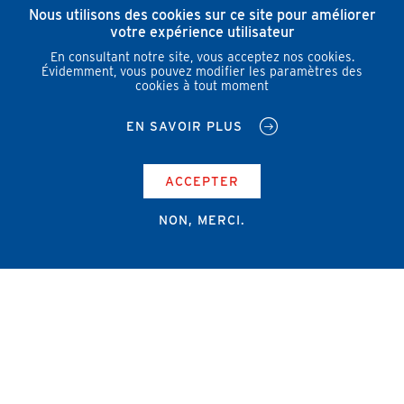
Nous utilisons des cookies sur ce site pour améliorer
votre expérience utilisateur
En consultant notre site, vous acceptez nos cookies.
Évidemment, vous pouvez modifier les paramètres des
cookies à tout moment
EN SAVOIR PLUS
ACCEPTER
NON, MERCI.
Campus Erasme - Bâtiment J
Route de Lennik 808/612
1070 Bruxelles
+32 2 555 67 94
info@amub-ulb.be
SOCIAL
NETWORKS