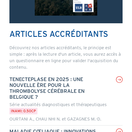
ARTICLES ACCRÉDITANTS
Découvrez nos articles accréditants, le principe est
simple : après la lecture d'un article, vous aurez accès à
un questionnaire en ligne pour valider l'acquisition du
contenu.
TENECTEPLASE EN 2025 : UNE
NOUVELLE ÈRE POUR LA
THROMBOLYSE CÉRÉBRALE EN
BELGIQUE ?
Série actualités diagnostiques et thérapeutiques
INAMI: 0.50CP
OURTANI A., CHAU NHI N. et GAZAGNES M.-D.
MALADIE CŒLIAQUE : INNOVATIONS