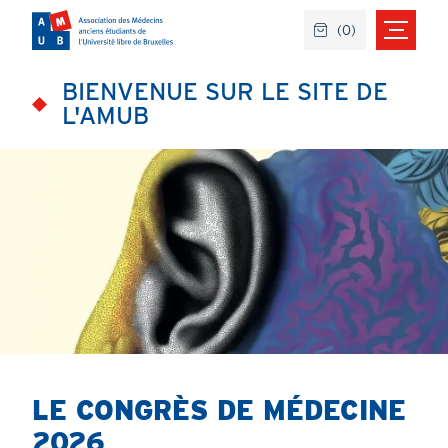
Aller
(
0
)
au
contenu
principal
BIENVENUE SUR LE SITE DE
L'AMUB
LE CONGRÈS DE MÉDECINE
Titre
2026