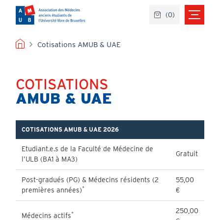
Aller
(
0
)
au
contenu
principal
FIL
Cotisations AMUB & UAE
D'ARIANE
COTISATIONS
Titre
AMUB & UAE
Content
COTISATIONS AMUB & UAE 2026
Etudiant.e.s de la Faculté de Médecine de
Gratuit
l’ULB (BA1 à MA3)
Post-gradués (PG) & Médecins résidents (2
55,00
*
premières années)
€
250,00
*
Médecins actifs