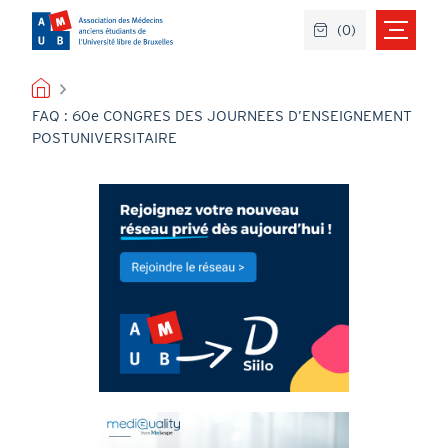
Aller
(
0
)
au
contenu
principal
FIL
FAQ : 60e CONGRES DES JOURNEES D’ENSEIGNEMENT
D'ARIANE
POSTUNIVERSITAIRE