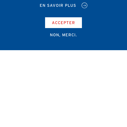
EN SAVOIR PLUS
ACCEPTER
NON, MERCI.
Campus Erasme - Bâtiment J
Route de Lennik 808/612
1070 Bruxelles
+32 2 555 67 94
info@amub-ulb.be
SOCIAL
NETWORKS
MENU
PIED
AMUB
DE
PAGE
AMSUB-MED
FORMATION CONTINUE