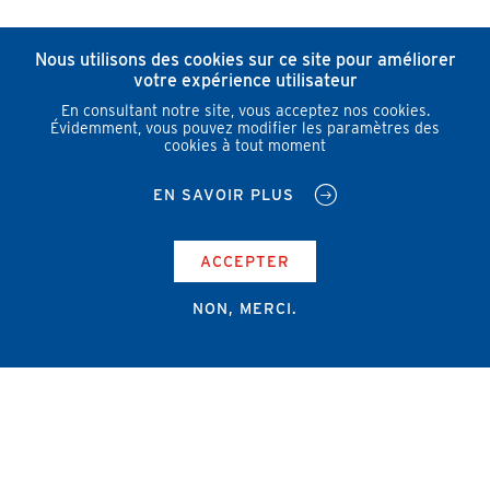
Nous utilisons des cookies sur ce site pour améliorer
votre expérience utilisateur
En consultant notre site, vous acceptez nos cookies.
Évidemment, vous pouvez modifier les paramètres des
cookies à tout moment
EN SAVOIR PLUS
ACCEPTER
NON, MERCI.
Campus Erasme - Bâtiment J
Route de Lennik 808/612
1070 Bruxelles
+32 2 555 67 94
info@amub-ulb.be