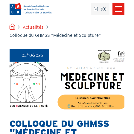
Aller
(
0
)
au
contenu
principal
FIL
Actualités
Colloque du GHMSS "Médecine et Sculpture"
D'ARIANE
03/10/2026
COLLOQUE DU GHMSS
"MÉDECINE ET