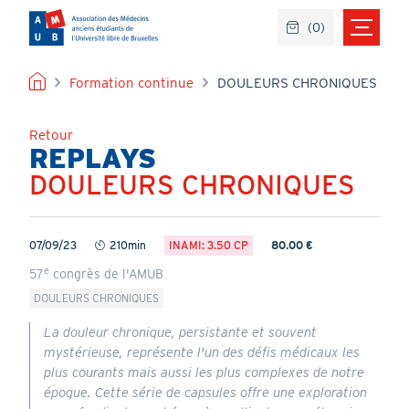
Aller
(
0
)
au
contenu
principal
FIL
Formation continue
DOULEURS CHRONIQUES
D'ARIANE
Retour
REPLAYS
DOULEURS CHRONIQUES
Titre
07/09/23
210min
INAMI: 3.50 CP
80.00 €
Durée
e
57
congrès de l'AMUB
DOULEURS CHRONIQUES
La douleur chronique, persistante et souvent
mystérieuse, représente l'un des défis médicaux les
plus courants mais aussi les plus complexes de notre
époque. Cette série de capsules offre une exploration