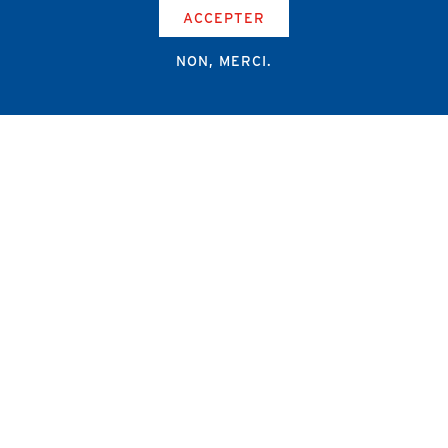
ACCEPTER
NON, MERCI.
Campus Erasme - Bâtiment J
Route de Lennik 808/612
1070 Bruxelles
+32 2 555 67 94
info@amub-ulb.be
SOCIAL
NETWORKS
MENU
PIED
AMUB
DE
PAGE
AMSUB-MED
FORMATION CONTINUE
REVUE MÉDICALE
NEWS