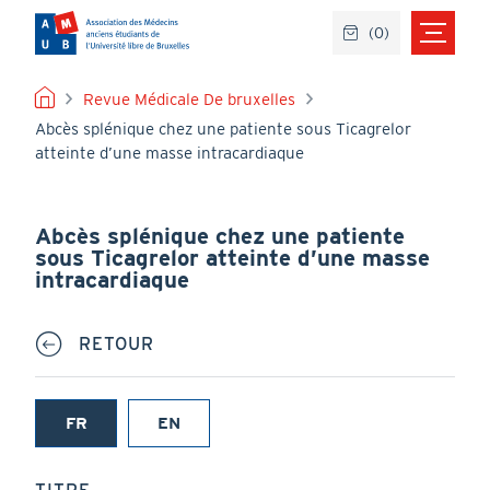
Aller
(
0
)
au
contenu
principal
FIL
Revue Médicale De bruxelles
Abcès splénique chez une patiente sous Ticagrelor
D'ARIANE
atteinte d’une masse intracardiaque
Abcès splénique chez une patiente
sous Ticagrelor atteinte d’une masse
intracardiaque
RETOUR
FR
EN
(onglet
actif)