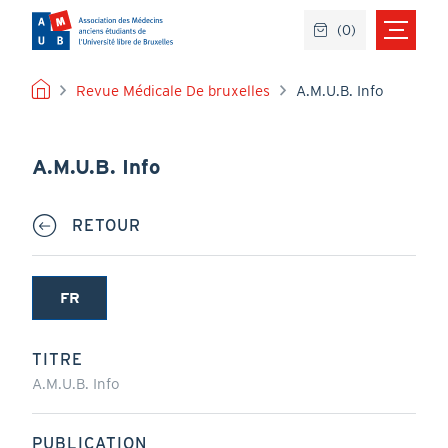
Aller
(
0
)
au
contenu
principal
FIL
Revue Médicale De bruxelles
A.M.U.B. Info
D'ARIANE
A.M.U.B. Info
RETOUR
FR
(onglet
actif)
TITRE
A.M.U.B. Info
PUBLICATION