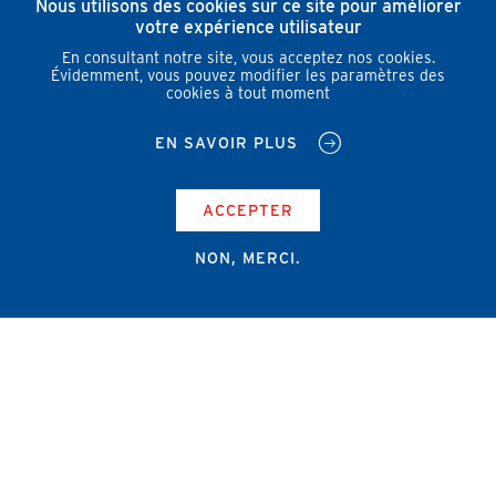
Nous utilisons des cookies sur ce site pour améliorer
votre expérience utilisateur
En consultant notre site, vous acceptez nos cookies.
Évidemment, vous pouvez modifier les paramètres des
cookies à tout moment
EN SAVOIR PLUS
ACCEPTER
NON, MERCI.
Campus Erasme - Bâtiment J
Route de Lennik 808/612
1070 Bruxelles
+32 2 555 67 94
info@amub-ulb.be
SOCIAL
NETWORKS