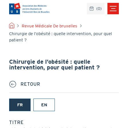
Aller
(
0
)
au
contenu
principal
FIL
Revue Médicale De bruxelles
Chirurgie de l’obésité : quelle intervention, pour quel
D'ARIANE
patient ?
Chirurgie de l’obésité : quelle
intervention, pour quel patient ?
RETOUR
FR
EN
(onglet
actif)
TITRE