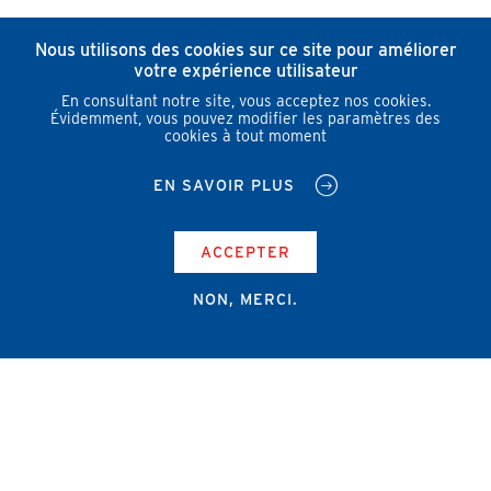
Nous utilisons des cookies sur ce site pour améliorer
votre expérience utilisateur
En consultant notre site, vous acceptez nos cookies.
Évidemment, vous pouvez modifier les paramètres des
cookies à tout moment
EN SAVOIR PLUS
ACCEPTER
NON, MERCI.
Campus Erasme - Bâtiment J
Route de Lennik 808/612
1070 Bruxelles
+32 2 555 67 94
info@amub-ulb.be