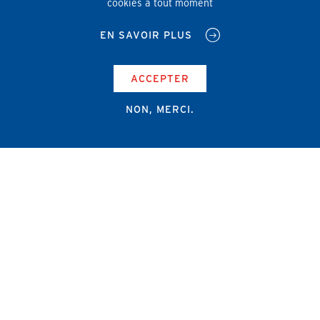
cookies à tout moment
EN SAVOIR PLUS
ACCEPTER
NON, MERCI.
Campus Erasme - Bâtiment J
Route de Lennik 808/612
1070 Bruxelles
+32 2 555 67 94
info@amub-ulb.be
SOCIAL
NETWORKS
MENU
PIED
AMUB
DE
PAGE
AMSUB-MED