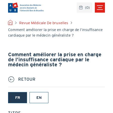
Aller
(
0
)
au
contenu
principal
FIL
Revue Médicale De bruxelles
Comment améliorer la prise en charge de l’insuffisance
D'ARIANE
cardiaque par le médecin généraliste ?
Comment améliorer la prise en charge
de l’insuffisance cardiaque par le
médecin généraliste ?
RETOUR
FR
EN
(onglet
actif)