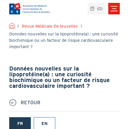
Aller
(
0
)
au
contenu
principal
FIL
Revue Médicale De bruxelles
Données nouvelles sur la lipoprotéine(a) : une curiosité
D'ARIANE
biochimique ou un facteur de risque cardiovasculaire
important ?
Données nouvelles sur la
lipoprotéine(a) : une curiosité
biochimique ou un facteur de risque
cardiovasculaire important ?
RETOUR
FR
EN