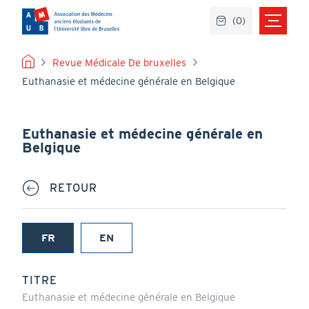
Aller
(
0
)
au
contenu
principal
FIL
Revue Médicale De bruxelles
Euthanasie et médecine générale en Belgique
D'ARIANE
Euthanasie et médecine générale en
Belgique
RETOUR
FR
EN
(onglet
actif)
TITRE
Euthanasie et médecine générale en Belgique