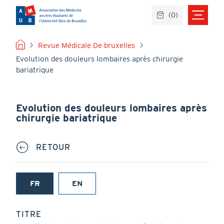
Aller
(
0
)
au
contenu
principal
FIL
Revue Médicale De bruxelles
Evolution des douleurs lombaires après chirurgie
D'ARIANE
bariatrique
Evolution des douleurs lombaires après
chirurgie bariatrique
RETOUR
FR
EN
(onglet
actif)
TITRE