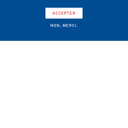
ACCEPTER
NON, MERCI.
Campus Erasme - Bâtiment J
Route de Lennik 808/612
1070 Bruxelles
+32 2 555 67 94
info@amub-ulb.be
SOCIAL
NETWORKS
MENU
PIED
AMUB
DE
PAGE
AMSUB-MED
FORMATION CONTINUE
REVUE MÉDICALE