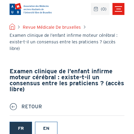
Aller
(
0
)
au
contenu
principal
FIL
Revue Médicale De bruxelles
Examen clinique de l’enfant infirme moteur cérébral :
D'ARIANE
existe-t-il un consensus entre les praticiens ? (accès
libre)
Examen clinique de l’enfant infirme
moteur cérébral : existe-t-il un
consensus entre les praticiens ? (accès
libre)
RETOUR
FR
EN