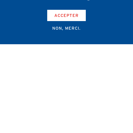
ACCEPTER
NON, MERCI.
Campus Erasme - Bâtiment J
Route de Lennik 808/612
1070 Bruxelles
+32 2 555 67 94
info@amub-ulb.be
SOCIAL
NETWORKS
MENU
PIED
AMUB
DE
PAGE
AMSUB-MED
FORMATION CONTINUE
REVUE MÉDICALE