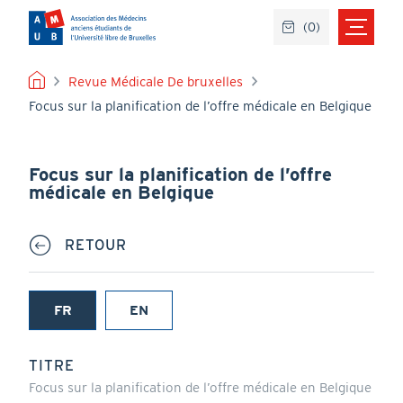
Aller
(
0
)
au
contenu
principal
FIL
Revue Médicale De bruxelles
Focus sur la planification de l’offre médicale en Belgique
D'ARIANE
Focus sur la planification de l’offre
médicale en Belgique
RETOUR
FR
EN
(onglet
actif)
TITRE
Focus sur la planification de l’offre médicale en Belgique