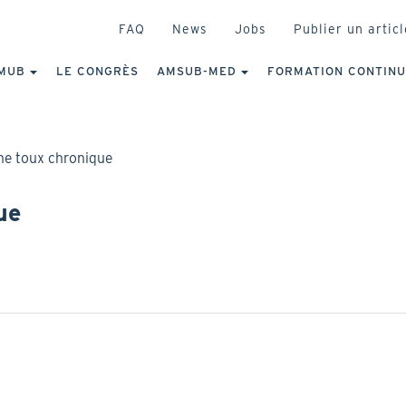
HEADER
FAQ
News
Jobs
Publier un articl
IGATION
NCIPALE
MUB
LE CONGRÈS
AMSUB-MED
FORMATION CONTIN
une toux chronique
ue