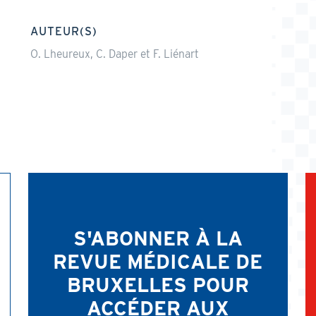
AUTEUR(S)
O. Lheureux, C. Daper et F. Liénart
S'ABONNER À LA
REVUE MÉDICALE DE
BRUXELLES POUR
ACCÉDER AUX