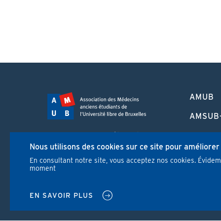
PIED
AMUB
DE
PAGE
AMSUB
FORMA
Campus Erasme - Bâtiment J
CONTI
Nous utilisons des cookies sur ce site pour améliorer
Route de Lennik 808/612
1070 Bruxelles
En consultant notre site, vous acceptez nos cookies. Évide
REVUE
moment
+32 2 555 67 94
info@amub-ulb.be
NEWS
SOCIAL
EN SAVOIR PLUS
NETWORKS
MENU