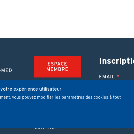
Inscripti
ESPACE
MEMBRE
-MED
EMAIL
TION
FAQ
NUE
 votre expérience utilisateur
mment, vous pouvez modifier les paramètres des cookies à tout
JOBS
 MÉDICALE
J'ai lu et j'
PUBLIER UN
ARTICLE
CONTACT