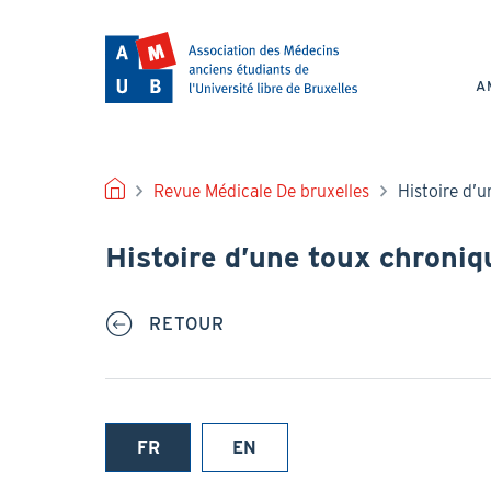
Aller
au
NAV
contenu
PRI
principal
A
FIL
Revue Médicale De bruxelles
Histoire d’
D'ARIANE
Histoire d’une toux chroniq
RETOUR
FR
EN
(onglet