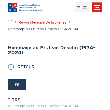
Aller
(
0
)
au
contenu
principal
FIL
Revue Médicale De bruxelles
Hommage au Pr Jean Desclin (1934-2024)
D'ARIANE
Hommage au Pr Jean Desclin (1934-
2024)
RETOUR
FR
(onglet
actif)
TITRE
Hommage au Pr Jean Desclin (1934-2024)