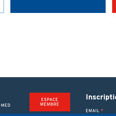
Inscripti
ESPACE
MEMBRE
-MED
EMAIL
TION