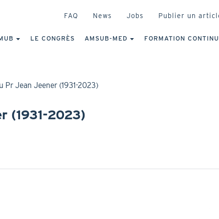
HEADER
FAQ
News
Jobs
Publier un articl
IGATION
NCIPALE
MUB
LE CONGRÈS
AMSUB-MED
FORMATION CONTIN
Pr Jean Jeener (1931-2023)
r (1931-2023)