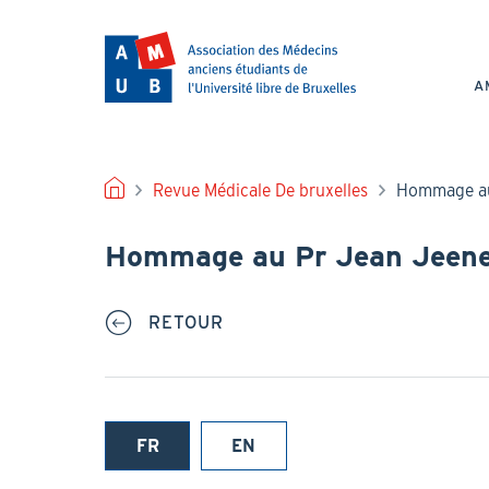
Aller
au
NAV
contenu
PRI
principal
A
FIL
Revue Médicale De bruxelles
Hommage au 
D'ARIANE
Hommage au Pr Jean Jeene
RETOUR
FR
EN
(onglet