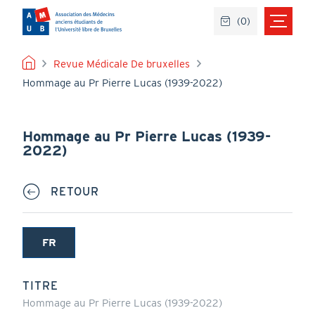
Aller
(
0
)
au
contenu
principal
FIL
Revue Médicale De bruxelles
Hommage au Pr Pierre Lucas (1939-2022)
D'ARIANE
Hommage au Pr Pierre Lucas (1939-
2022)
RETOUR
FR
(onglet
actif)
TITRE
Hommage au Pr Pierre Lucas (1939-2022)