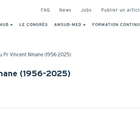
HEADER
FAQ
News
Jobs
Publier un articl
IGATION
NCIPALE
MUB
LE CONGRÈS
AMSUB-MED
FORMATION CONTIN
 Pr Vincent Ninane (1956-2025)
nane (1956-2025)