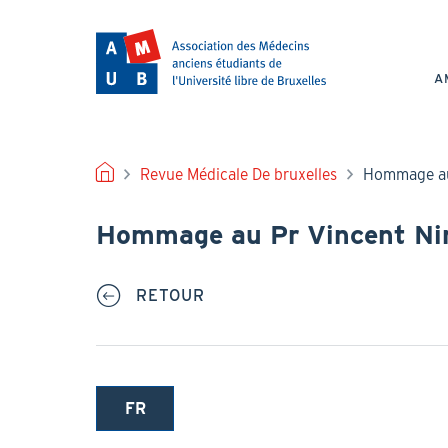
Aller
au
NAV
contenu
PRI
principal
A
FIL
Revue Médicale De bruxelles
Hommage au
D'ARIANE
Hommage au Pr Vincent Ni
RETOUR
FR
(onglet