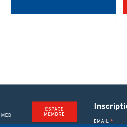
Inscripti
ESPACE
MEMBRE
-MED
EMAIL
TION