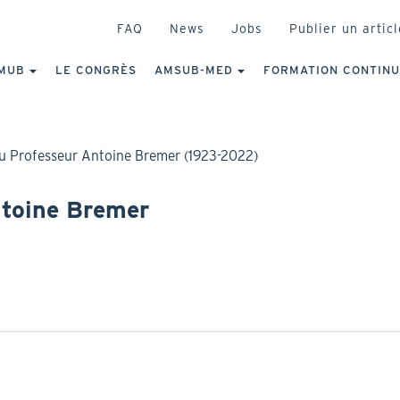
HEADER
FAQ
News
Jobs
Publier un articl
IGATION
NCIPALE
MUB
LE CONGRÈS
AMSUB-MED
FORMATION CONTIN
 Professeur Antoine Bremer (1923-2022)
toine Bremer