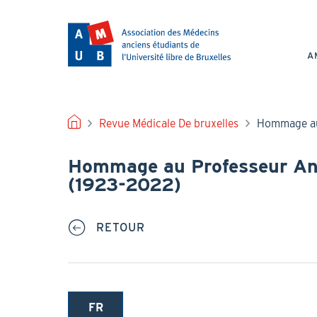
Aller
au
NAV
contenu
PRI
principal
A
FIL
Revue Médicale De bruxelles
Hommage au
D'ARIANE
Hommage au Professeur An
(1923-2022)
RETOUR
FR