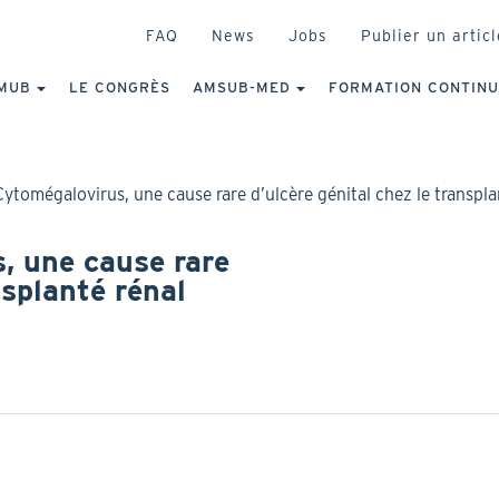
HEADER
FAQ
News
Jobs
Publier un articl
IGATION
NCIPALE
MUB
LE CONGRÈS
AMSUB-MED
FORMATION CONTIN
Cytomégalovirus, une cause rare d’ulcère génital chez le transpla
, une cause rare
nsplanté rénal