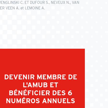
ENGLINSKI C. ET DUFOUR S., NEVEUX N., VAN
ER VEEN A. et LEMOINE A.
DEVENIR MEMBRE DE
L'AMUB ET
BÉNÉFICIER DES 6
NUMÉROS ANNUELS