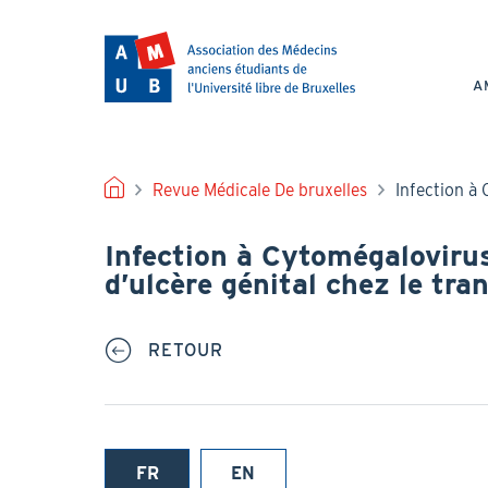
Aller
au
NAV
contenu
PRI
principal
A
FIL
Revue Médicale De bruxelles
Infection à 
D'ARIANE
Infection à Cytomégalovirus
d’ulcère génital chez le tra
RETOUR
FR
EN