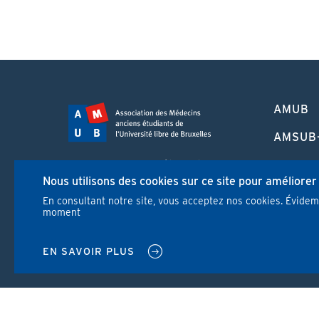
PIED
AMUB
DE
PAGE
AMSUB
FORMA
Campus Erasme - Bâtiment J
CONTI
Nous utilisons des cookies sur ce site pour améliorer
Route de Lennik 808/612
1070 Bruxelles
En consultant notre site, vous acceptez nos cookies. Évide
REVUE
moment
+32 2 555 67 94
info@amub-ulb.be
NEWS
SOCIAL
EN SAVOIR PLUS
NETWORKS
MENU