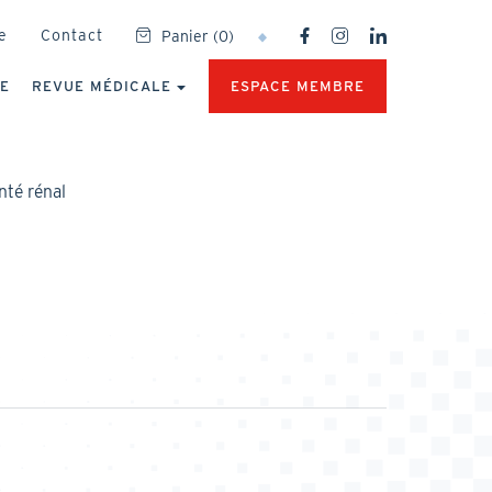
SOCIAL
e
Contact
Panier
(
0
)
NETWORKS
MENU
UE
REVUE MÉDICALE
ESPACE MEMBRE
nté rénal