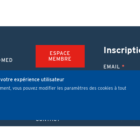
Inscripti
ESPACE
MEMBRE
-MED
EMAIL
TION
FAQ
NUE
 votre expérience utilisateur
mment, vous pouvez modifier les paramètres des cookies à tout
JOBS
 MÉDICALE
J'ai lu et j'
PUBLIER UN
ARTICLE
CONTACT