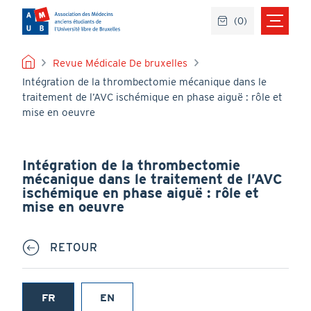
Aller
(
0
)
au
contenu
principal
FIL
Revue Médicale De bruxelles
Intégration de la thrombectomie mécanique dans le
D'ARIANE
traitement de l’AVC ischémique en phase aiguë : rôle et
mise en oeuvre
Intégration de la thrombectomie
mécanique dans le traitement de l’AVC
ischémique en phase aiguë : rôle et
mise en oeuvre
RETOUR
FR
EN