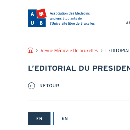
Aller
au
NAV
contenu
PRI
principal
A
FIL
Revue Médicale De bruxelles
L’EDITORIAL
D'ARIANE
L’EDITORIAL DU PRESIDENT
RETOUR
FR
EN
(onglet