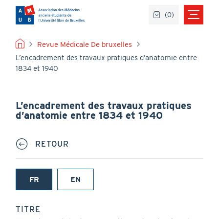
Aller
(
0
)
au
contenu
principal
FIL
Revue Médicale De bruxelles
L’encadrement des travaux pratiques d’anatomie entre
D'ARIANE
1834 et 1940
L’encadrement des travaux pratiques
d’anatomie entre 1834 et 1940
RETOUR
FR
EN
(onglet
actif)
TITRE