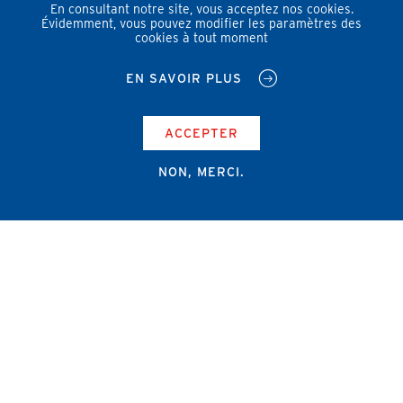
En consultant notre site, vous acceptez nos cookies.
Évidemment, vous pouvez modifier les paramètres des
cookies à tout moment
EN SAVOIR PLUS
ACCEPTER
NON, MERCI.
Campus Erasme - Bâtiment J
Route de Lennik 808/612
1070 Bruxelles
+32 2 555 67 94
info@amub-ulb.be
SOCIAL
NETWORKS
MENU
PIED
AMUB