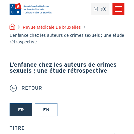
Aller
(
0
)
au
contenu
principal
FIL
Revue Médicale De bruxelles
L’enfance chez les auteurs de crimes sexuels ; une étude
D'ARIANE
rétrospective
L’enfance chez les auteurs de crimes
sexuels ; une étude rétrospective
RETOUR
FR
EN
(onglet
actif)
TITRE