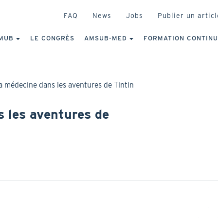
HEADER
FAQ
News
Jobs
Publier un articl
IGATION
NCIPALE
MUB
LE CONGRÈS
AMSUB-MED
FORMATION CONTIN
a médecine dans les aventures de Tintin
s les aventures de