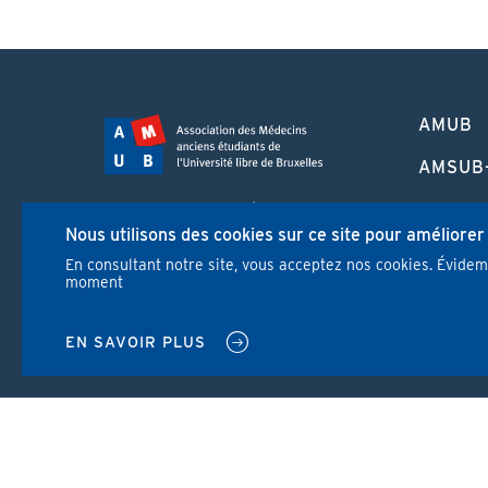
PIED
AMUB
DE
PAGE
AMSUB
FORMA
Campus Erasme - Bâtiment J
CONTI
Nous utilisons des cookies sur ce site pour améliorer
Route de Lennik 808/612
1070 Bruxelles
En consultant notre site, vous acceptez nos cookies. Évide
REVUE
moment
+32 2 555 67 94
info@amub-ulb.be
NEWS
SOCIAL
EN SAVOIR PLUS
NETWORKS
MENU