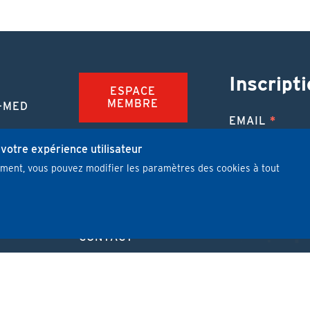
Inscripti
ESPACE
MEMBRE
-MED
EMAIL
TION
FAQ
NUE
 votre expérience utilisateur
mment, vous pouvez modifier les paramètres des cookies à tout
JOBS
 MÉDICALE
J'ai lu et j'
PUBLIER UN
ARTICLE
CONTACT