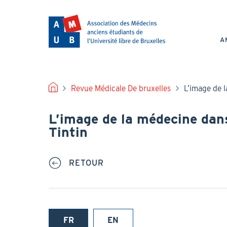
Aller
au
NAV
contenu
PRI
principal
A
FIL
Revue Médicale De bruxelles
L’image de l
D'ARIANE
L’image de la médecine dan
Tintin
RETOUR
FR
EN