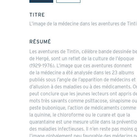
(onglet
actif)
TITRE
L’image de la médecine dans les aventures de Tint
RÉSUMÉ
Les aventures de Tintin, célèbre bande dessinée b
de Hergé, sont un reflet de la culture de l’époque
(1929-1976). L’image que ces aventures donnent
de la médecine a été analysée dans les 23 albums
publiés sous l’angle de l’apparition de médecins et
d’allusion à des maladies ou à des médicaments. O
peut conclure que les jeunes lecteurs ont appris d
mots très savants comme psittacose, sinapisme o
peste bubonique, l’action de médicaments comme
la quinine, le chloroforme ou le curare et que la
quarantaine est une mesure utile dans la préventi
des maladies infectieuses. Il n’en reste pas moins 
l’image globalement peu favorable des médecins n