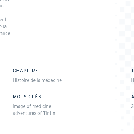
us,
vent
e la
yance
CHAPITRE
Histoire de la médecine
H
MOTS CLÉS
image of medicine
2
adventures of Tintin