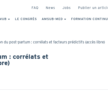
HEADER
FAQ
News
Jobs
Publier un articl
IGATION
NCIPALE
MUB
LE CONGRÈS
AMSUB-MED
FORMATION CONTIN
n du post-partum : corrélats et facteurs prédictifs (accès libre)
m : corrélats et
bre)