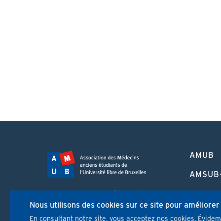
PIED
AMUB
DE
PAGE
AMSUB
FORMA
Campus Erasme - Bâtiment J
CONTI
Nous utilisons des cookies sur ce site pour améliorer
Route de Lennik 808/612
1070 Bruxelles
En consultant notre site, vous acceptez nos cookies. Évide