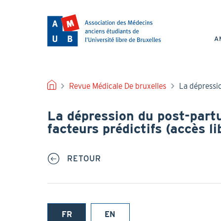
Aller
au
NAV
contenu
PRI
principal
A
FIL
Revue Médicale De bruxelles
La dépressio
D'ARIANE
La dépression du post-partu
facteurs prédictifs (accès li
RETOUR
FR
EN