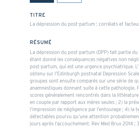
(onglet
actif)
TITRE
La dépression du post-partum : corrélats et facteurs
RÉSUMÉ
La dépression du post-partum (DPP) fait partie du s
étant donné les conséquences négatives non néglige
post-partum, qui est une urgence psychiatrique. 
obtenu sur l’Edinburgh postnatal Depression Scale
groupes sont ensuite comparés sur une série de qu
anamnestiques donnant suite à cette pathologie. P
scores généralement rencontrés dans la littérature
en couple par rapport aux mères seules ; 2) la pr
l’impression de négligence par l’entourage ; 4) la
détectables pourvu qu’une attention probablement 
jours après l’accouchement. Rev Med Brux 2014 ; 3