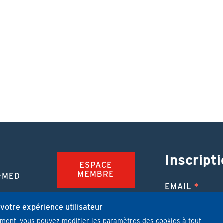
Inscripti
ESPACE
MEMBRE
-MED
EMAIL
TION
FAQ
NUE
 votre expérience utilisateur
mment, vous pouvez modifier les paramètres des cookies à tout
JOBS