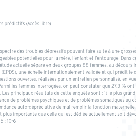
 prédictifs (accès libre)
pectre des troubles dépressifs pouvant faire suite à une grossess
ables potentielles pour la mère, l’enfant et l’entourage. Dans c
L’étude actuelle sépare en deux groupes 88 femmes, au décours 
 (EPDS), une échelle internationalement validée et qui prédit l
estions ouvertes, réalisées par un entretien personnalisé, en vu
armi les femmes interrogées, on peut constater que 27,3 % ont u
. Les principaux résultats de cette enquête sont : 1) le plus gra
ésence de problèmes psychiques et de problèmes somatiques au cou
 tendance auto-dépréciative de mal remplir la fonction maternelle
plus importante que celle qui est dédiée actuellement soit dév
5 : 10-6