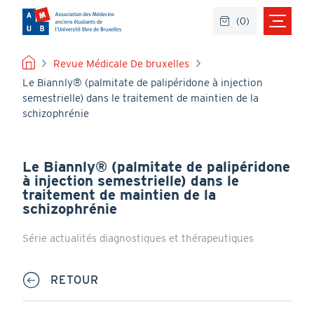
Aller
(
0
)
au
contenu
principal
FIL
Revue Médicale De bruxelles
Le Biannly® (palmitate de palipéridone à injection
D'ARIANE
semestrielle) dans le traitement de maintien de la
schizophrénie
Le Biannly® (palmitate de palipéridone
à injection semestrielle) dans le
traitement de maintien de la
schizophrénie
Série actualités diagnostiques et thérapeutiques
RETOUR