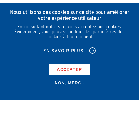
Nous utilisons des cookies sur ce site pour améliorer
votre expérience utilisateur
En consultant notre site, vous acceptez nos cookies.
Évidemment, vous pouvez modifier les paramètres des
cookies à tout moment
EN SAVOIR PLUS
ACCEPTER
NON, MERCI.
Campus Erasme - Bâtiment J
Route de Lennik 808/612
1070 Bruxelles
+32 2 555 67 94
info@amub-ulb.be