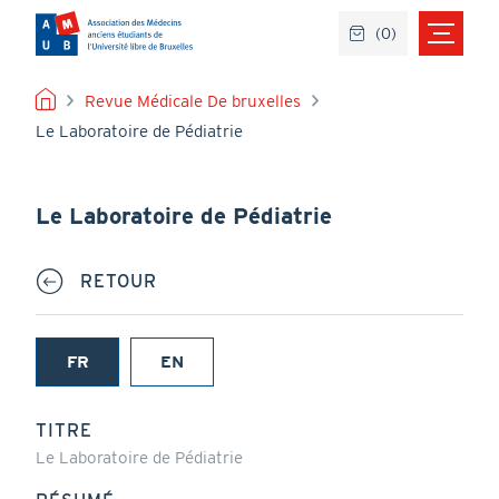
Aller
(
0
)
au
contenu
principal
FIL
Revue Médicale De bruxelles
Le Laboratoire de Pédiatrie
D'ARIANE
Le Laboratoire de Pédiatrie
RETOUR
FR
EN
(onglet
actif)
TITRE
Le Laboratoire de Pédiatrie