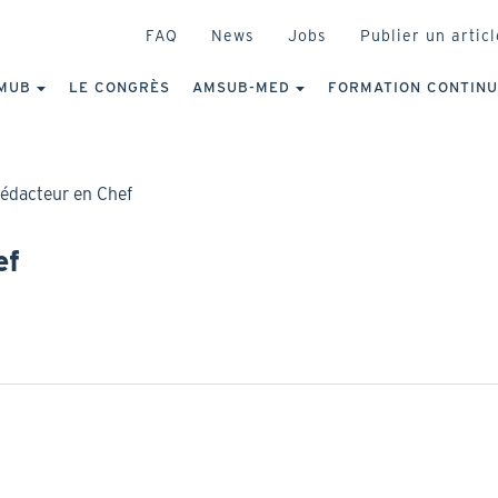
HEADER
FAQ
News
Jobs
Publier un articl
IGATION
NCIPALE
MUB
LE CONGRÈS
AMSUB-MED
FORMATION CONTIN
édacteur en Chef
ef