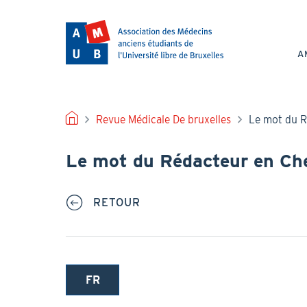
Aller
au
NAV
contenu
PRI
principal
A
FIL
Revue Médicale De bruxelles
Le mot du R
D'ARIANE
Le mot du Rédacteur en Ch
RETOUR
FR
(onglet