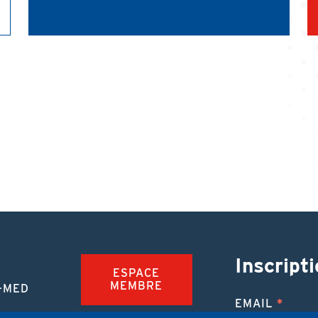
Inscripti
ESPACE
MEMBRE
-MED
EMAIL
TION