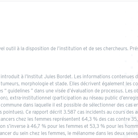
el outil à la disposition de l’institution et de ses chercheurs. 
introduit à l’Institut Jules Bordet. Les informations contenues d
es tumeurs, morphologie et stade. Elles décrivent également les c
 “ guidelines ” dans une visée d’évaluation de processus. Les obj
ation), extra-institutionnel (participation au réseau public d’enre
commune dans laquelle il est possible de sélectionner des cas en
pointues). Ce rapport décrit 3.587 cas incidents au cours des an
s cancers chez les femmes représentent 64,3 % des cas contre 35
ion s’inverse à 46,7 % pour les femmes et 53,3 % pour les homme
cancer du sein chez les femmes, le mélanome dans les deux sexes,