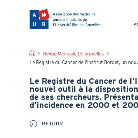
Aller
au
NAV
contenu
PRI
principal
A
FIL
Revue Médicale De bruxelles
Le Registre du Cancer de l’Institut Bordet, un nouv
D'ARIANE
Le Registre du Cancer de l’
nouvel outil à la disposition
de ses chercheurs. Présenta
d’incidence en 2000 et 200
RETOUR