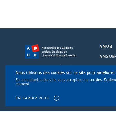
PIED
AMUB
DE
PAGE
AMSUB
FORMA
Campus Erasme - Bâtiment J
CONTI
Nous utilisons des cookies sur ce site pour améliorer
Route de Lennik 808/612
1070 Bruxelles
En consultant notre site, vous acceptez nos cookies. Évide
REVUE
moment
+32 2 555 67 94
info@amub-ulb.be
NEWS
SOCIAL
EN SAVOIR PLUS
NETWORKS
MENU