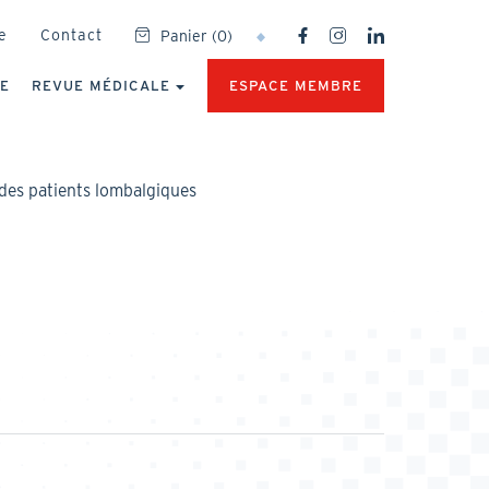
SOCIAL
e
Contact
Panier
(
0
)
NETWORKS
MENU
UE
REVUE MÉDICALE
ESPACE MEMBRE
 des patients lombalgiques