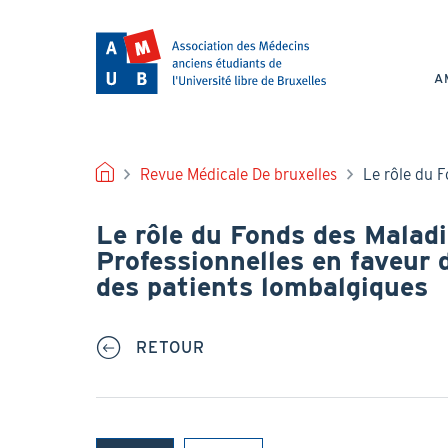
Aller
au
NAV
contenu
PRI
principal
A
FIL
Revue Médicale De bruxelles
Le rôle du F
D'ARIANE
Le rôle du Fonds des Malad
Professionnelles en faveur 
des patients lombalgiques
RETOUR