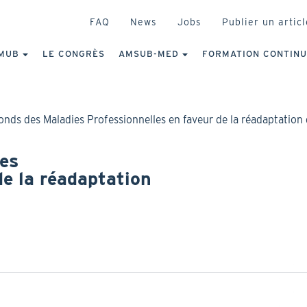
HEADER
FAQ
News
Jobs
Publier un articl
IGATION
NCIPALE
MUB
LE CONGRÈS
AMSUB-MED
FORMATION CONTIN
onds des Maladies Professionnelles en faveur de la réadaptation
ies
de la réadaptation