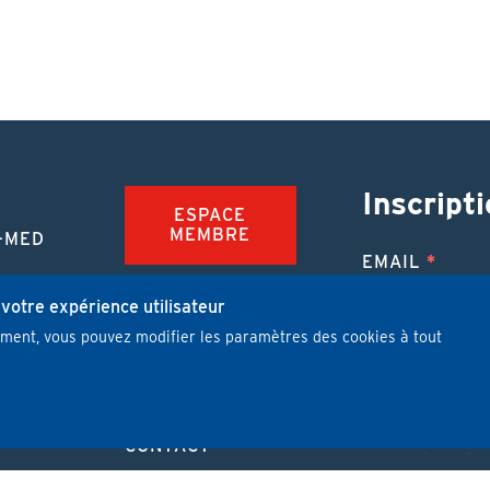
Inscripti
ESPACE
MEMBRE
-MED
EMAIL
TION
FAQ
NUE
 votre expérience utilisateur
mment, vous pouvez modifier les paramètres des cookies à tout
JOBS
 MÉDICALE
J'ai lu et j'
PUBLIER UN
ARTICLE
CONTACT