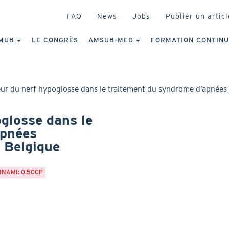
HEADER
FAQ
News
Jobs
Publier un articl
IGATION
NCIPALE
MUB
LE CONGRÈS
AMSUB-MED
FORMATION CONTIN
eur du nerf hypoglosse dans le traitement du syndrome d’apnées
glosse dans le
apnées
 Belgique
INAMI: 0.50CP