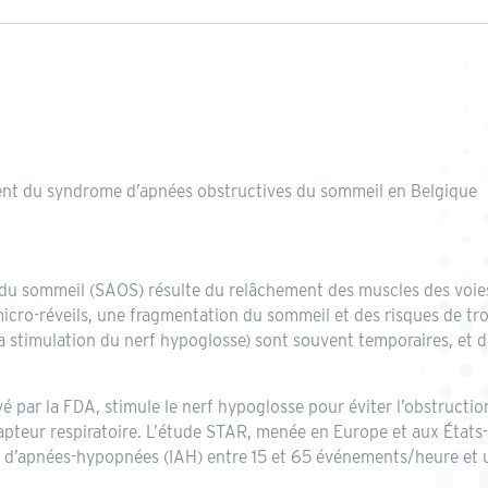
ment du syndrome d’apnées obstructives du sommeil en Belgique
du sommeil (SAOS) résulte du relâchement des muscles des voies 
cro-réveils, une fragmentation du sommeil et des risques de trou
timulation du nerf hypoglosse) sont souvent temporaires, et de
vé par la FDA, stimule le nerf hypoglosse pour éviter l’obstructio
 capteur respiratoire. L’étude STAR, menée en Europe et aux États
ndex d’apnées-hypopnées (IAH) entre 15 et 65 événements/heure et