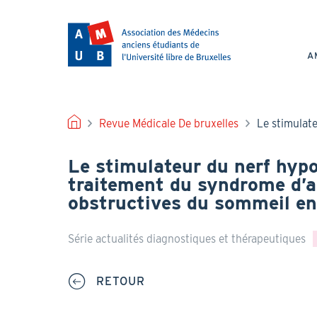
Aller
au
NAV
contenu
PRI
principal
A
FIL
Revue Médicale De bruxelles
Le stimulat
D'ARIANE
Le stimulateur du nerf hypo
traitement du syndrome d’
obstructives du sommeil en
Série actualités diagnostiques et thérapeutiques
RETOUR