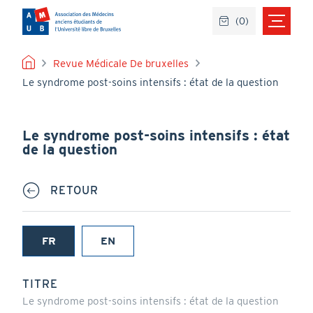
Aller
(
0
)
au
contenu
principal
FIL
Revue Médicale De bruxelles
Le syndrome post-soins intensifs : état de la question
D'ARIANE
Le syndrome post-soins intensifs : état
de la question
RETOUR
FR
EN
(onglet
actif)
TITRE
Le syndrome post-soins intensifs : état de la question