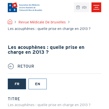
Aller
(
0
)
au
contenu
principal
FIL
Revue Médicale De bruxelles
Les acouphènes : quelle prise en charge en 2013 ?
D'ARIANE
Les acouphènes : quelle prise en
charge en 2013 ?
RETOUR
FR
EN
(onglet
actif)
TITRE
Les acouphènes : quelle prise en charge en 2013 ?