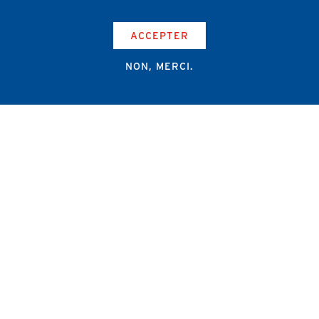
ACCEPTER
NON, MERCI.
Campus Erasme - Bâtiment J
Route de Lennik 808/612
1070 Bruxelles
+32 2 555 67 94
info@amub-ulb.be
SOCIAL
NETWORKS
MENU
PIED
AMUB
DE
PAGE
AMSUB-MED
FORMATION CONTINUE
REVUE MÉDICALE