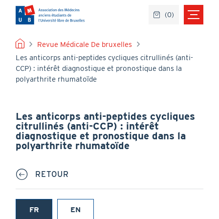
Aller
(
0
)
au
contenu
principal
FIL
Revue Médicale De bruxelles
Les anticorps anti-peptides cycliques citrullinés (anti-
D'ARIANE
CCP) : intérêt diagnostique et pronostique dans la
polyarthrite rhumatoïde
Les anticorps anti-peptides cycliques
citrullinés (anti-CCP) : intérêt
diagnostique et pronostique dans la
polyarthrite rhumatoïde
RETOUR
FR
EN