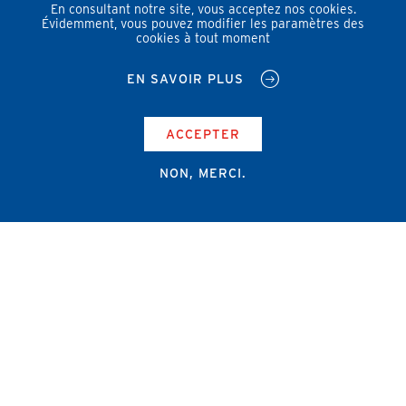
En consultant notre site, vous acceptez nos cookies.
Évidemment, vous pouvez modifier les paramètres des
cookies à tout moment
EN SAVOIR PLUS
ACCEPTER
NON, MERCI.
Campus Erasme - Bâtiment J
Route de Lennik 808/612
1070 Bruxelles
+32 2 555 67 94
info@amub-ulb.be
SOCIAL
NETWORKS
MENU
PIED
AMUB