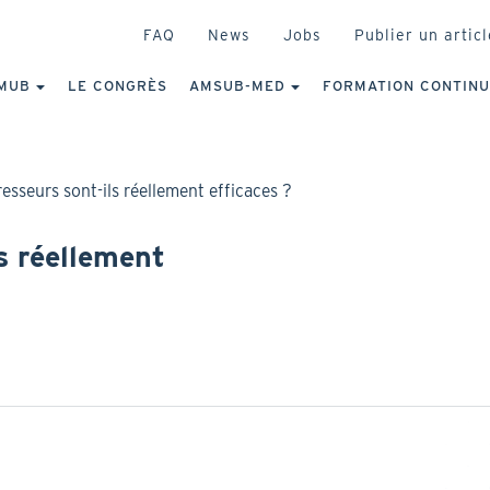
HEADER
FAQ
News
Jobs
Publier un articl
IGATION
NCIPALE
MUB
LE CONGRÈS
AMSUB-MED
FORMATION CONTIN
esseurs sont-ils réellement efficaces ?
s réellement