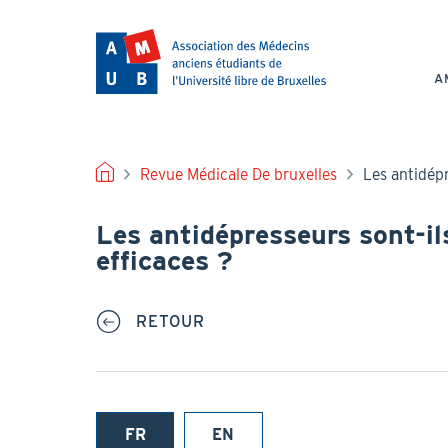
Aller
au
NAV
contenu
PRI
principal
A
FIL
Revue Médicale De bruxelles
Les antidépr
D'ARIANE
Les antidépresseurs sont-il
efficaces ?
RETOUR
FR
EN