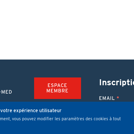
Inscripti
ESPACE
MEMBRE
-MED
EMAIL
TION
FAQ
NUE
 votre expérience utilisateur
mment, vous pouvez modifier les paramètres des cookies à tout
JOBS
 MÉDICALE
J'ai lu et j'
PUBLIER UN