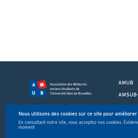
PIED
AMUB
DE
PAGE
AMSUB
FORMA
Campus Erasme - Bâtiment J
CONTI
Nous utilisons des cookies sur ce site pour améliorer
Route de Lennik 808/612
1070 Bruxelles
En consultant notre site, vous acceptez nos cookies. Évide
REVUE
moment
+32 2 555 67 94
info@amub-ulb.be
NEWS