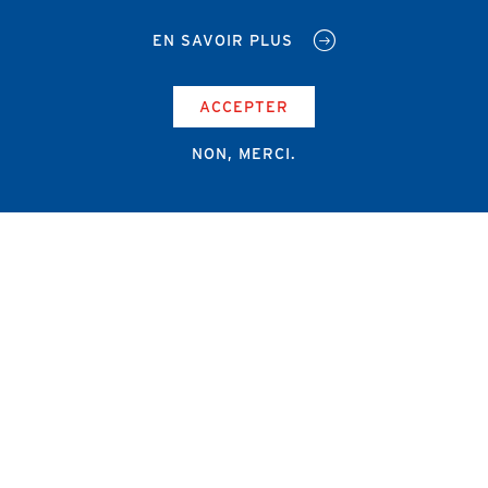
EN SAVOIR PLUS
ACCEPTER
NON, MERCI.
Campus Erasme - Bâtiment J
Route de Lennik 808/612
1070 Bruxelles
+32 2 555 67 94
info@amub-ulb.be
SOCIAL
NETWORKS
MENU
PIED
AMUB
DE
PAGE
AMSUB-MED