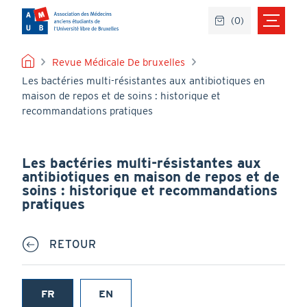
Aller
(
0
)
au
contenu
principal
FIL
Revue Médicale De bruxelles
Les bactéries multi-résistantes aux antibiotiques en
D'ARIANE
maison de repos et de soins : historique et
recommandations pratiques
Les bactéries multi-résistantes aux
antibiotiques en maison de repos et de
soins : historique et recommandations
pratiques
RETOUR
FR
EN