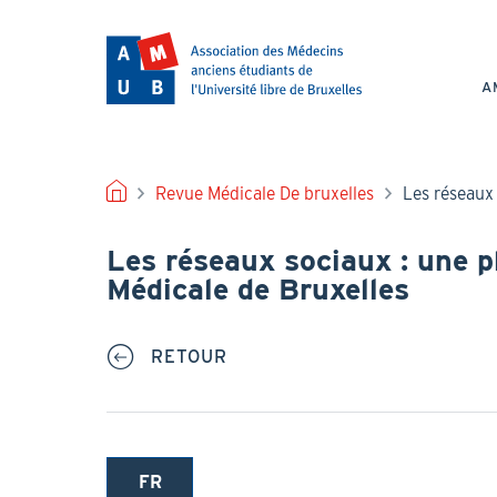
Aller
au
NAV
contenu
PRI
principal
A
FIL
Revue Médicale De bruxelles
Les réseaux 
D'ARIANE
Les réseaux sociaux : une p
Médicale de Bruxelles
RETOUR
FR